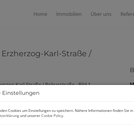
Home
Immobilien
Über uns
Refer
 Erzherzog-Karl-Straße /
B
M
 Einstellungen
P
den Cookies um Einstellungen zu speichern. Nähere Informationen finden Sie in
tzerklärung
und unserer
Cookie Policy
.
G
M