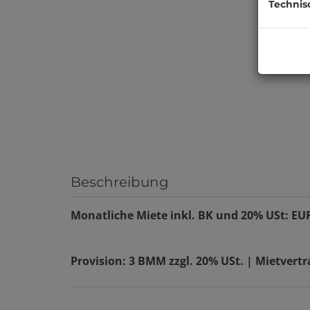
Technis
Beschreibung
Monatliche Miete inkl. BK und 20% USt: EU
Provision: 3 BMM zzgl. 20% USt. | Mietvert