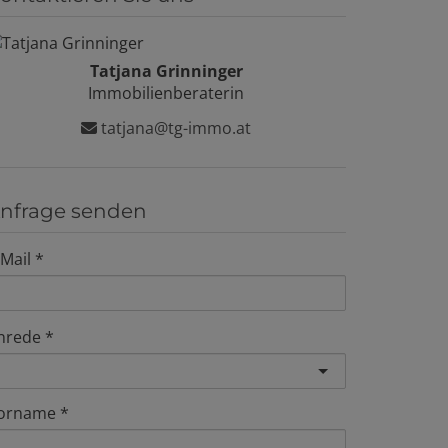
Tatjana Grinninger
Immobilienberaterin
tatjana@tg-immo.at
nfrage senden
-Mail
nrede
orname