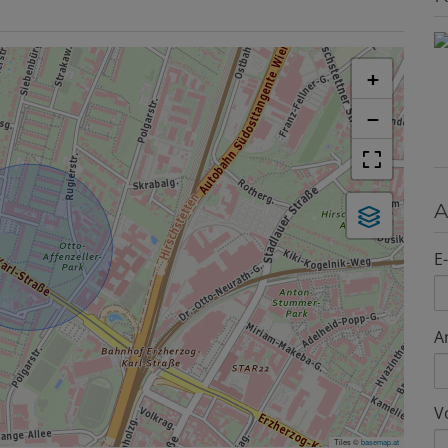
+
−
A
E
A
V
Tiles ©
basemap.at