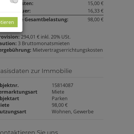
etriebskosten:
15,00 €
msatzsteuer:
16,33 €
onatliche Gesamtbelastung:
98,00 €
ptieren
rovision:
294,01 € inkl. 20% USt.
aution:
3 Bruttomonatsmieten
ergebührung:
Mietvertragserrichtungskosten
asisdaten zur Immobilie
bjektnr.
15814087
ermarktungsart
Miete
bjektart
Parken
iete
98,00 €
utzungsart
Wohnen
Gewerbe
ontaktieren Sie uns