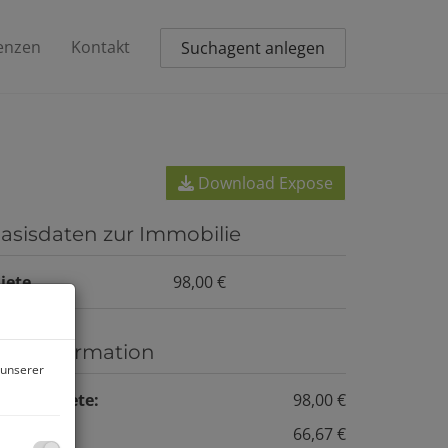
enzen
Kontakt
Suchagent anlegen
Download Expose
asisdaten zur Immobilie
iete
98,00 €
reisinformation
 unserer
esamtmiete:
98,00 €
iete:
66,67 €