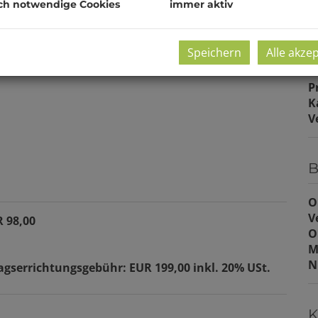
ch notwendige Cookies
immer aktiv
B
U
m
Speichern
Alle akze
P
K
V
B
O
V
R 98,00
O
M
N
ragserrichtungsgebühr: EUR 199,00 inkl. 20% USt.
K