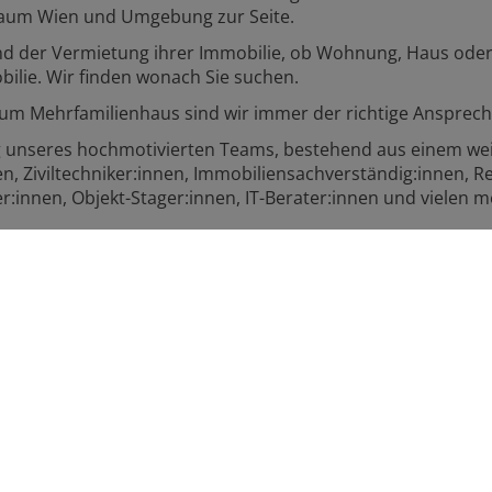
 Raum Wien und Umgebung zur Seite.
nd der Vermietung ihrer Immobilie, ob Wohnung, Haus ode
ilie. Wir finden wonach Sie suchen.
zum Mehrfamilienhaus sind wir immer der richtige Ansprech
ung unseres hochmotivierten Teams, bestehend aus einem w
n, Ziviltechniker:innen, Immobiliensachverständig:innen, 
r:innen, Objekt-Stager:innen, IT-Berater:innen und vielen m
r Sie aktiv werden können.