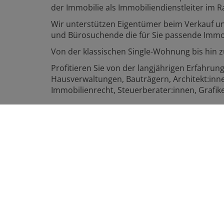
der Immobilie als Immobiliendienstleiter im
Wir unterstützen Eigentümer beim Verkauf u
und Bürosuchende die für Sie passende Immob
Von der klassischen Single-Wohnung bis hin 
Profitieren Sie von der langjährigen Erfahr
Hausverwaltungen, Bauträgern, Architekt:inne
Immobilienrecht, Steuerberater:innen, Grafike
Kontaktieren Sie uns, damit wir noch heute fü
Tatjana Grinninger Immobilien
Rudolf-Virchow-Straße 14
1210 Wien
+43 664 54 45 885
tatjana@tg-immo.at