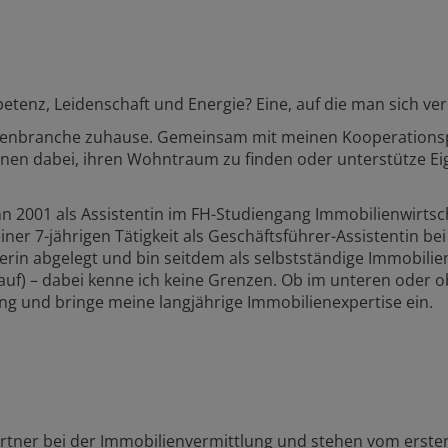
enz, Leidenschaft und Energie? Eine, auf die man sich verla
bilienbranche zuhause. Gemeinsam mit meinen Kooperations
innen dabei, ihren Wohntraum zu finden oder unterstütze E
n 2001 als Assistentin im FH-Studiengang Immobilienwirtsc
er 7-jährigen Tätigkeit als Geschäftsführer-Assistentin be
rin abgelegt und bin seitdem als selbstständige Immobilienm
f) – dabei kenne ich keine Grenzen. Ob im unteren oder ob
ng und bringe meine langjährige Immobilienexpertise ein.
Partner bei der Immobilienvermittlung und stehen vom erst