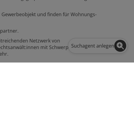
r Gewerbeobjekt und finden für Wohnungs-
partner.
eitreichenden Netzwerk von
Suchagent anlegen
Rechtsanwält:innen mit Schwerpunkt
ehr.