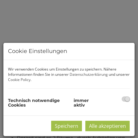
Cookie Einstellungen
Wir verwenden Cookies um Einstellungen zu speichern. Nähere
Informationen finden Sie in unserer
Datenschutzerklärung
und unserer
Cookie Policy
.
Technisch notwendige
immer
Cookies
aktiv
Beschreibung
Diese Bürofläche befindet sich im 1. Liftstock eines
Speichern
Alle akzeptieren
2025 sanierten Gebäudes über der Brigitta Passage.
Derzeit sind es 2 Räume - durch Aufstellen von