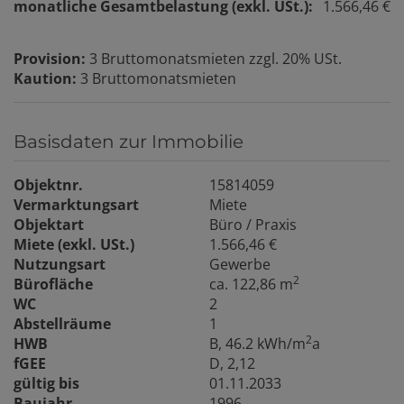
monatliche Gesamtbelastung (exkl. USt.):
1.566,46 €
Provision:
3 Bruttomonatsmieten zzgl. 20% USt.
Kaution:
3 Bruttomonatsmieten
Basisdaten zur Immobilie
Objektnr.
15814059
Vermarktungsart
Miete
Objektart
Büro / Praxis
Miete (exkl. USt.)
1.566,46 €
Nutzungsart
Gewerbe
2
Bürofläche
ca. 122,86 m
WC
2
Abstellräume
1
2
HWB
B, 46.2 kWh/m
a
fGEE
D, 2,12
gültig bis
01.11.2033
Baujahr
1996