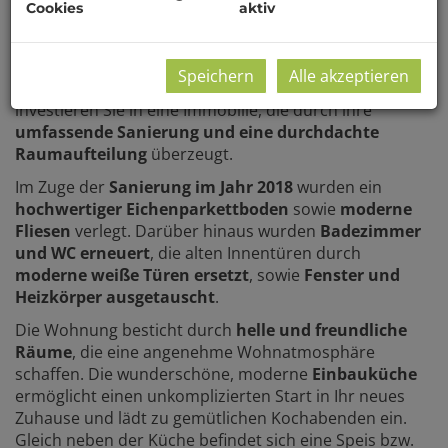
Cookies
aktiv
Stockwerk mit Lift
bietet auf
73,85 m²
Wohnfläche
inkl. 2,15 m² Loggia ein angenehmes
Wohngefühl und viel Potenzial zur individuellen
Speichern
Alle akzeptieren
Gestaltung. Mit einem Kaufpreis von 299.000 Euro
investieren Sie in eine Immobilie, die durch ihre
umfassende Sanierung und eine durchdachte
Raumaufteilung
überzeugt.
Im Zuge der
Sanierung im Jahr 2018
wurden ein
hochwertiger Eichenparkettboden
sowie
moderne
Fliesen
verlegt. Darüber hinaus wurden
Badezimmer
und WC erneuert
, die alten Innentüren durch
moderne weiße Türen ersetzt
, sowie
Fenster und
Heizkörper ausgetauscht
.
Die Wohnung besticht durch
helle und freundliche
Räume
, die eine angenehme Wohnatmosphäre
schaffen. Die wunderschöne, moderne
Einbauküche
ermöglicht einen unkomplizierten Start in Ihr neues
Zuhause und lädt zu gemütlichen Kochabenden ein.
Gleich neben der Küche befindet sich eine Speis bzw.