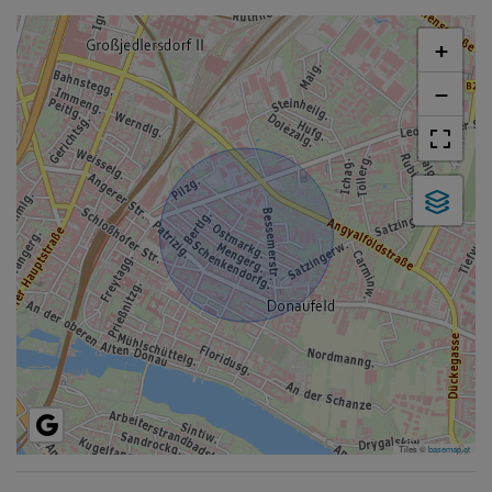
+
−
Tiles ©
basemap.at