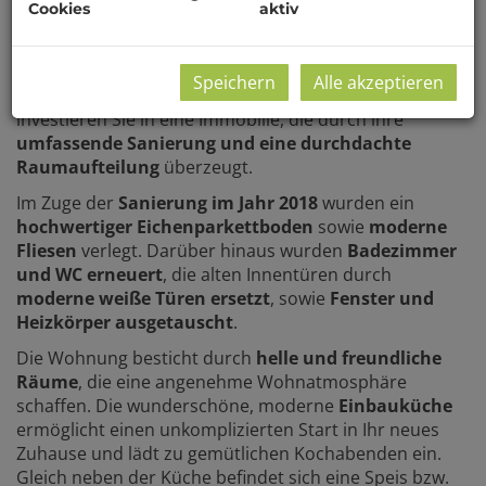
Cookies
aktiv
Stockwerk mit Lift
bietet auf
73,85 m²
Wohnfläche
inkl. 2,15 m² Loggia ein angenehmes
Wohngefühl und viel Potenzial zur individuellen
Speichern
Alle akzeptieren
Gestaltung. Mit einem Kaufpreis von 299.000 Euro
investieren Sie in eine Immobilie, die durch ihre
umfassende Sanierung und eine durchdachte
Raumaufteilung
überzeugt.
Im Zuge der
Sanierung im Jahr 2018
wurden ein
hochwertiger Eichenparkettboden
sowie
moderne
Fliesen
verlegt. Darüber hinaus wurden
Badezimmer
und WC erneuert
, die alten Innentüren durch
moderne weiße Türen ersetzt
, sowie
Fenster und
Heizkörper ausgetauscht
.
Die Wohnung besticht durch
helle und freundliche
Räume
, die eine angenehme Wohnatmosphäre
schaffen. Die wunderschöne, moderne
Einbauküche
ermöglicht einen unkomplizierten Start in Ihr neues
Zuhause und lädt zu gemütlichen Kochabenden ein.
Gleich neben der Küche befindet sich eine Speis bzw.