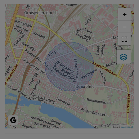
+
−
Tiles ©
basemap.at